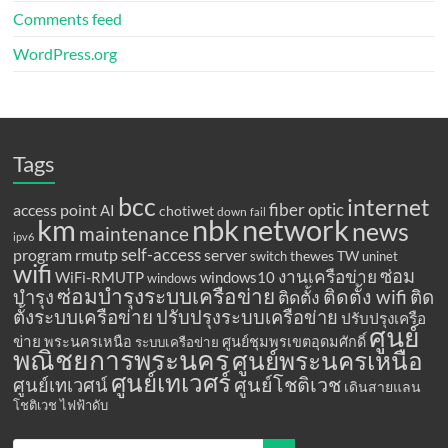
Comments feed
WordPress.org
Tags
bcc
internet
fiber optic
access point
AI
chotiwet
down
fail
km
network
nbk
news
maintenance
ipv6
program
rmutp
self-access
server
thewes
TW
switch
uninet
wifi
ซ่อม
งานเครือข่าย
WiFi-RMUTP
windows10
windows
ซ่อมบำรุงระบบเครือข่าย
ติดตั้ง wifi
ติด
บำรุง
ติดตั้ง
ตั้งระบบเครือข่าย
ปรับปรุงระบบเครือข่าย
ปรับปรุงเครือ
ศูนย์
ข่าย
พระนครเหนือ
ศูนย์ชุมพรเขตอุดมศักดิ์
ระบบเครือข่าย
พณิชยการพระนคร
ศูนย์พระนครเหนือ
ศูนย์เทเวศร์
ศูนย์โชติเวช
ศูนย์เทเวศน์
เดินสายแลน
โชติเวช
ไฟฟ้าดับ