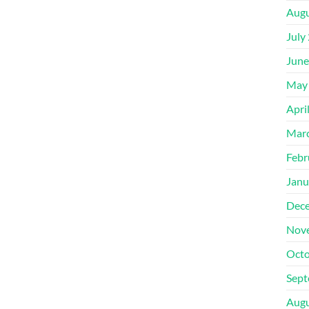
Augu
July
June
May
Apri
Mar
Febr
Janu
Dec
Nov
Octo
Sept
Augu