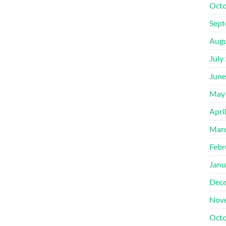
Octo
Sept
Augu
July
June
May
Apri
Mar
Febr
Janu
Dec
Nov
Octo