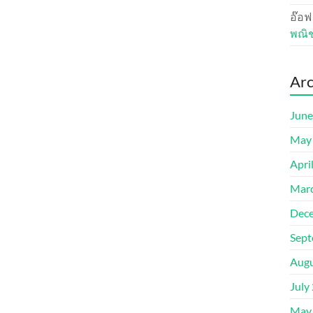
อ๊อฟ
พณิ
Arc
June
May
Apri
Mar
Dec
Sept
Augu
July
May