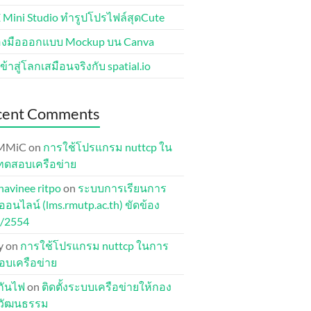
 Mini Studio ทำรูปโปรไฟล์สุดCute
่องมือออกแบบ Mockup บน Canva
ข้าสู่โลกเสมือนจริงกับ spatial.io
cent Comments
MMiC
on
การใช้โปรแกรม nuttcp ใน
ทดสอบเครือข่าย
havinee ritpo
on
ระบบการเรียนการ
อนไลน์ (lms.rmutp.ac.th) ขัดข้อง
1/2554
y
on
การใช้โปรแกรม nuttcp ในการ
บเครือข่าย
ุกันไฟ
on
ติดตั้งระบบเครือข่ายให้กอง
ปวัฒนธรรม