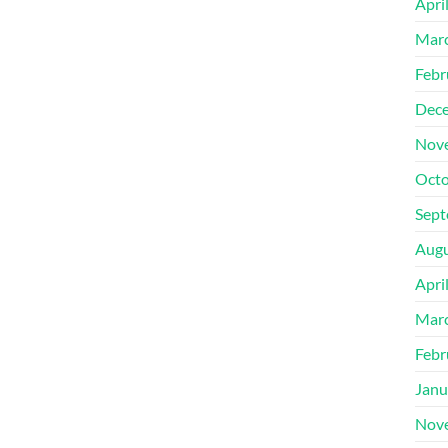
Apri
Mar
Febr
Dec
Nov
Octo
Sept
Augu
Apri
Mar
Febr
Janu
Nov