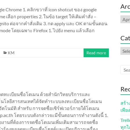
Arc
le Chrome 1. คลิกขวาที่ icon shotcut ของ google
e เลือก properties 2. ในข้อ target ให้เติมคำสั่ง –
Arch
gnito ต่อจากคำสั่งเดิม 3. กด apply และ OK ตามขั้นตอน
e mode โดยเฉพาะ Firefox 1. ไปยัง menu แล้วเลือก
Cat
Cate
KM
Read more
Rec
ดทะเบียนชื่อโดเมน ด้วยสำนักวิทยบริการและ
นโลยีสารสนเทศได้จัดทำระบบลงทะเบียนชื่อโดเมน
สร้า
ัตโนมัติ สำหรับ การจดชื่อเซิร์ฟเวอร์ภายใต้โดเมน
เพียง
p.ac.th โดยระบบดังกล่าวจะมีขั้นตอนการทำงานดังนี้ 1.
Trel
ยงานที่ต้องการจดชื่อโดเมนเพิ่มเติมสามารถจดชื่อ
ทุกไ
องขอจดทะเบียนชื่อโฮสต์และเปิดบริการเครื่อง