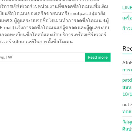
ิการเซิร์ฟเวอร์ 2. หน่วยงานที่ขอจดชื่อโดเมนเพิ่มเติม
LINE
นชื่อโดเมนของเครือข่ายนนทรี (rmutp.ac.th)มายัง
เครื
ศ 3. ผู้ดูแลระบบจดชื่อโดเมนทำการจดชื่อโดเมน 4.ผู้
-mail) แจ้งการจดชื่อโดเมนแก่ผู้ขอจด และผู้ดูแลระบบ
ก้าวเ
ขอจดทะเบียนชื่อโฮสต์และเปิดบริการเครื่องเซิร์ฟเวอร์
ฟเวอร์ หลักเกณฑ์ในการตั้งชื่อโดเมน
Re
ws
,
TW
Read more
ATo
การ
patc
สอนอ
10/
nutt
ทดสอ
วัสด
ศิล