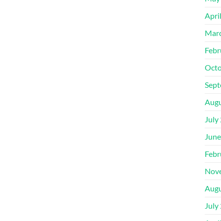
Apri
Mar
Febr
Octo
Sept
Augu
July
June
Febr
Nov
Augu
July