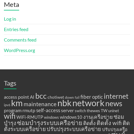
Meta
Log in
Entries feed
Comments feed
WordPress.org
Tags
bcc
internet
fiber optic
access point
AI
chotiwet
down
fail
km
network
nbk
news
maintenance
ipv6
program
rmutp
self-access
server
thewes
TW
switch
uninet
wifi
ซ่อม
งานเครือข่าย
WiFi-RMUTP
windows10
windows
ซ่อมบำรุงระบบเครือข่าย
ติดตั้ง wifi
ติด
บำรุง
ติดตั้ง
ตั้งระบบเครือข่าย
ปรับปรุงระบบเครือข่าย
ปรับปรุงเครือ