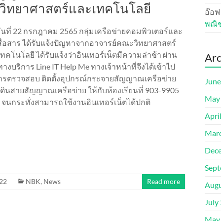
วิทยาศาสตร์และเทคโนโลยี
อ๊อฟ
พณิ
อวันที่ 22 กรกฎาคม 2565 กลุ่มเครือข่ายคอมพิวเตอร์และ
ื่อสาร ได้รับแจ้งปัญหาจากอาจารย์คณะวิทยาศาสตร์
ทคโนโลยี ได้รับแจ้งว่าอินเทอร์เน็ตมีความล่าช้า ผ่าน
Arc
ทางบริการ Line IT Help Me ทางเจ้าหน้าที่จึงได้เข้าไป
รตรวจสอบ ติดตั้งอุปกรณ์กระจายสัญญาณเครือข่าย
June
ดินสายสัญญาณเครือข่าย ให้กับห้องเรียนที่ 903-9905
May
 9 จนกระทั่งสามารถใช้งานอินเทอร์เน็ตได้ปกติ
Apri
Mar
Dec
Sept
22
NBK
,
News
Read more
Augu
July
May