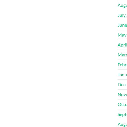
Augu
July
June
May
Apri
Mar
Febr
Janu
Dec
Nov
Octo
Sept
Augu