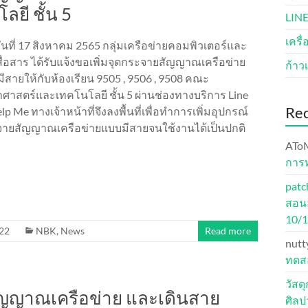
ยี ชั้น 5
LINE
เครื
อวันที่ 17 สิงหาคม 2565 กลุ่มเครือข่ายคอมพิวเตอร์และ
ื่อสาร ได้รับแจ้งขอเพิ่มจุดกระจายสัญญาณเครือข่าย
ก้าวเ
ีสายให้กับห้องเรียน 9505 , 9506 , 9508 คณะ
าศาสตร์และเทคโนโลยี ชั้น 5 ผ่านช่องทางบริการ Line
Re
lp Me ทางเจ้าหน้าที่จึงลงพื้นที่เพื่อทำการเพิ่มอุปกรณ์
ายสัญญาณเครือข่ายแบบมีสายจนใช้งานได้เป็นปกติ
ATo
การ
patc
สอนอ
10/
22
NBK
,
News
Read more
nutt
ทดสอ
วัสด
สัญญาณเครือข่าย และเดินสาย
ศิล