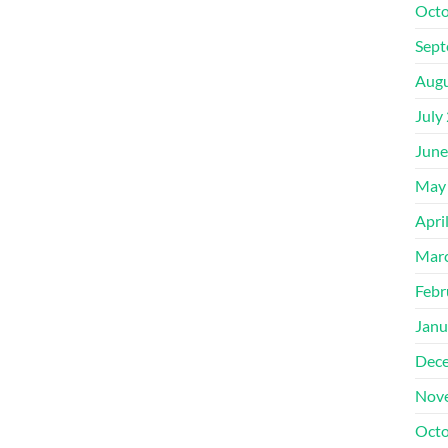
Octo
Sept
Augu
July
June
May
Apri
Mar
Febr
Janu
Dec
Nov
Octo