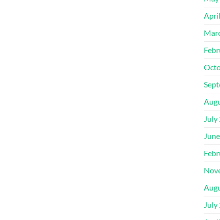
Apri
Mar
Febr
Octo
Sept
Augu
July
June
Febr
Nov
Augu
July