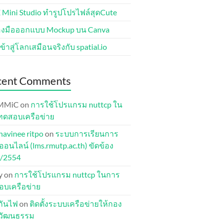
 Mini Studio ทำรูปโปรไฟล์สุดCute
่องมือออกแบบ Mockup บน Canva
ข้าสู่โลกเสมือนจริงกับ spatial.io
cent Comments
MMiC
on
การใช้โปรแกรม nuttcp ใน
ทดสอบเครือข่าย
havinee ritpo
on
ระบบการเรียนการ
อนไลน์ (lms.rmutp.ac.th) ขัดข้อง
1/2554
y
on
การใช้โปรแกรม nuttcp ในการ
บเครือข่าย
ุกันไฟ
on
ติดตั้งระบบเครือข่ายให้กอง
ปวัฒนธรรม