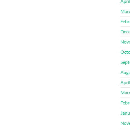
Apri
Mar
Febr
Dec
Nov
Octo
Sept
Augu
Apri
Mar
Febr
Janu
Nov