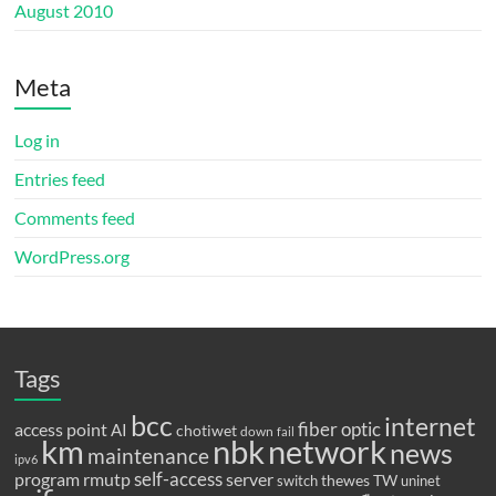
August 2010
Meta
Log in
Entries feed
Comments feed
WordPress.org
Tags
bcc
internet
fiber optic
access point
AI
chotiwet
down
fail
km
network
nbk
news
maintenance
ipv6
program
rmutp
self-access
server
thewes
TW
switch
uninet