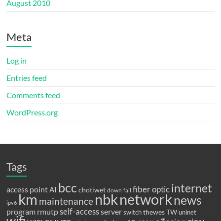
August 2010
Meta
Log in
Entries feed
Comments feed
WordPress.org
Tags
bcc
internet
fiber optic
access point
AI
chotiwet
down
fail
km
network
nbk
news
maintenance
ipv6
program
rmutp
self-access
server
thewes
TW
switch
uninet
wifi