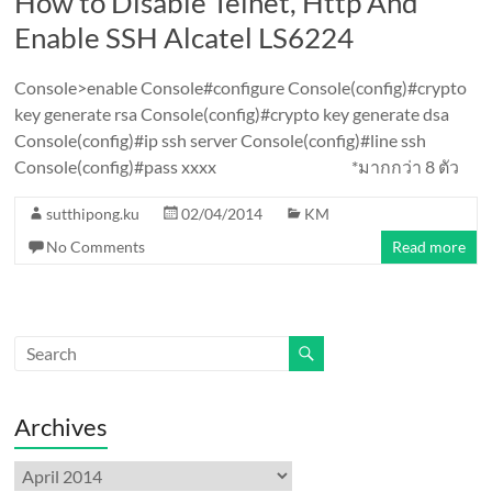
How to Disable Telnet, Http And
Enable SSH Alcatel LS6224
Console>enable Console#configure Console(config)#crypto
key generate rsa Console(config)#crypto key generate dsa
Console(config)#ip ssh server Console(config)#line ssh
Console(config)#pass xxxx *มากกว่า 8 ตัว
sutthipong.ku
02/04/2014
KM
No Comments
Read more
Archives
Archives