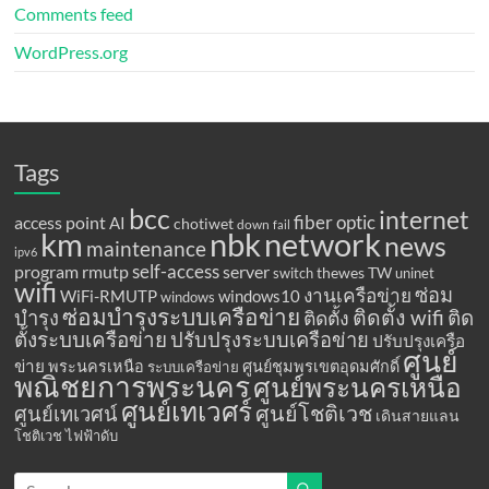
Comments feed
WordPress.org
Tags
bcc
internet
fiber optic
access point
AI
chotiwet
down
fail
km
network
nbk
news
maintenance
ipv6
program
rmutp
self-access
server
thewes
TW
switch
uninet
wifi
ซ่อม
งานเครือข่าย
WiFi-RMUTP
windows10
windows
ซ่อมบำรุงระบบเครือข่าย
ติดตั้ง wifi
ติด
บำรุง
ติดตั้ง
ตั้งระบบเครือข่าย
ปรับปรุงระบบเครือข่าย
ปรับปรุงเครือ
ศูนย์
ข่าย
พระนครเหนือ
ศูนย์ชุมพรเขตอุดมศักดิ์
ระบบเครือข่าย
พณิชยการพระนคร
ศูนย์พระนครเหนือ
ศูนย์เทเวศร์
ศูนย์โชติเวช
ศูนย์เทเวศน์
เดินสายแลน
โชติเวช
ไฟฟ้าดับ