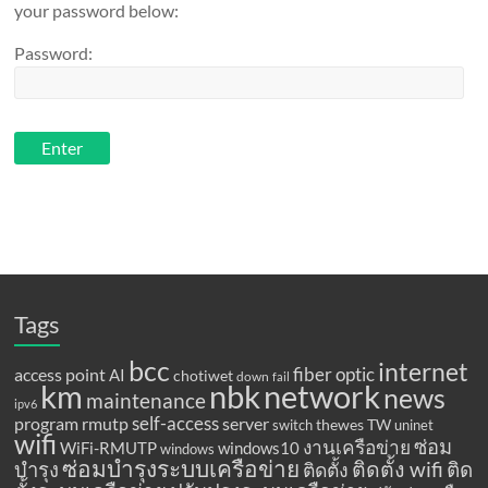
your password below:
Password:
Tags
bcc
internet
fiber optic
access point
AI
chotiwet
down
fail
km
network
nbk
news
maintenance
ipv6
program
rmutp
self-access
server
thewes
TW
switch
uninet
wifi
ซ่อม
งานเครือข่าย
WiFi-RMUTP
windows10
windows
ซ่อมบำรุงระบบเครือข่าย
ติดตั้ง wifi
ติด
บำรุง
ติดตั้ง