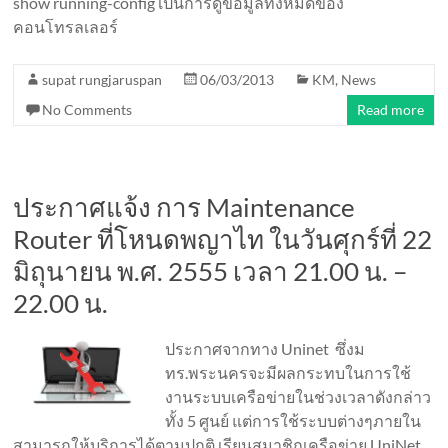
show running-config เป็นการดูข้อมูลทั้งหมดของ
คอนโทรลเลอร์
supat rungjaruspan
06/03/2013
KM
,
News
No Comments
Read more
ประกาศแจ้ง การ Maintenance
Router ที่โหนดพญาไท ในวันศุกร์ที่ 22
มิถุนายน พ.ศ. 2555 เวลา 21.00 น. –
22.00 น.
ประกาศจากทาง Uninet ซึ่งม
ทร.พระนครจะมีผลกระทบในการใช้
งานระบบเครือข่ายในช่วงเวลาดังกล่าว
ทั้ง 5 ศูนย์ แต่การใช้ระบบต่างๆภายใน
สามารถให้บริการได้ตามปกติ เรียนสมาชิกเครือข่าย UniNet