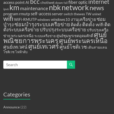
bcc
internet
fiber optic
access point
AI
chotiwet
down
fail
km
network
nbk
news
maintenance
ipv6
program
rmutp
self-access
server
thewes
TW
switch
uninet
wifi
ซ่อม
งานเครือข่าย
WiFi-RMUTP
windows10
windows
ซ่อมบำรุงระบบเครือข่าย
ติดตั้ง wifi
ติด
บำรุง
ติดตั้ง
ตั้งระบบเครือข่าย
ปรับปรุงระบบเครือข่าย
ปรับปรุงเครือ
ศูนย์
ข่าย
พระนครเหนือ
ศูนย์ชุมพรเขตอุดมศักดิ์
ระบบเครือข่าย
พณิชยการพระนคร
ศูนย์พระนครเหนือ
ศูนย์เทเวศร์
ศูนย์โชติเวช
ศูนย์เทเวศน์
เดินสายแลน
โชติเวช
ไฟฟ้าดับ
Categories
Announce
(22)