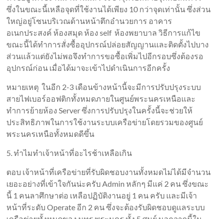
ซึ่งในขณะนี้เหลือจุดที่ใช้งานได้เพียง 10 กว่าจุดเท่านั้น ซึ่งส่วน
ใหญ่อยู่โซนบริเวณด้านหน้าตึกอำนวยการ อาคาร
อเนกประสงค์ ห้องสมุด ห้อง self ห้องพยาบาล วิธีการแก้ไข
ขณะนี้ได้ทำการสั่งซื้ออุปกรณ์ปล่อยสัญญานเเละติดตั้งไปบาง
ส่วนเเล้วแต่ยังไม่พอจึงทำการขอซื้อเพิ่มไปอีกรอบซึ่งต้องรอ
อุปกรณ์ก่อน เมื่อได้มาจะเข้าไปดำเนินการอีกครั้ง
หมายเหตุ ในอีก 2-3 เดือนข้างหน้านี้จะมีการปรับปรุงระบบ
สายไฟเบอร์ออฟติกทั้งหมดภายในศูนย์พระนครเหนือเเละ
ทำการย้ายห้อง Server ซึ่งการปรับปรุงในครั้งนี้จะช่วยให้
ประสิทธิภาพในการใช้งานระบบเครือข่ายโดยรวมของศูนย์
พระนครเหนือทั้งหมดดีขึ้น
5. ทำไมทำเจ้าหน้าที่อะไรช้าเหลือเกิน
ตอบ เจ้าหน้าที่เครือข่ายที่รับผิดชอบงานทั้งหมดไม่ได้มีจำนวน
เยอะอย่างที่เข้าใจกันน่ะครับ Admin หลักๆ มีแค่ 2 คน ซึ่งขณะ
นี้ 1 คนลาศึกษาต่อ เหลือปฏิบัติงานอยู่ 1 คน ครับ เเละมีเจ้า
หน้าที่ระดับ Operate อีก 2 คน ซึ่งจะต้องรับผิดชอบดูเเลระบบ
เครือข่ายทั้งหมดของ มทร.พระนคร ทั้ง 5 ศูนย์ นอกจากนี้ใน