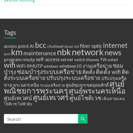
Tags
bcc
internet
fiber optic
access point
AI
chotiwet
down
fail
km
network
nbk
news
maintenance
ipv6
program
rmutp
self-access
server
thewes
TW
switch
uninet
wifi
ซ่อม
งานเครือข่าย
WiFi-RMUTP
windows10
windows
ซ่อมบำรุงระบบเครือข่าย
ติดตั้ง wifi
ติด
บำรุง
ติดตั้ง
ตั้งระบบเครือข่าย
ปรับปรุงระบบเครือข่าย
ปรับปรุงเครือ
ศูนย์
ข่าย
พระนครเหนือ
ศูนย์ชุมพรเขตอุดมศักดิ์
ระบบเครือข่าย
พณิชยการพระนคร
ศูนย์พระนครเหนือ
ศูนย์เทเวศร์
ศูนย์โชติเวช
ศูนย์เทเวศน์
เดินสายแลน
โชติเวช
ไฟฟ้าดับ