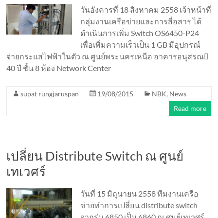
วันอังคารที่ 18 สิงหาคม 2558 เจ้าหน้าที่
กลุ่มงานเครือข่ายและการสื่อสาร ได้
ดำเนินการเพิ่ม Switch OS6450-P24
เพื่อเพิ่มความเร็วเป็น 1 GB มีอุปกรณ์
จ่ายกระแสไฟฟ้าในตัว ณ ศูนย์พระนครเหนือ อาคารอนุสรณ
40 ปี ชั้น 8 ห้อง Network Center
supat rungjaruspan
19/08/2015
NBK
,
News
Read more
เปลี่ยน Distribute Switch ณ ศูนย์
เทเวศร์
วันที่ 15 มิถุนายน 2558 ทีมงานเครือ
ข่ายทำการเปลี่ยน distribute switch
จากรุ่น 6850 เป็น 6860 ณ ศุนย์เทเวศร์