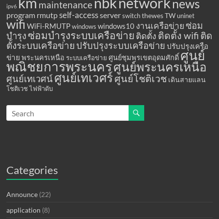
km
network
nbk
news
maintenance
ipv6
program
rmutp
self-access
server
thewes
TW
switch
uninet
wifi
ซ่อม
งานเครือข่าย
WiFi-RMUTP
windows10
windows
ซ่อมบำรุงระบบเครือข่าย
ติดตั้ง wifi
ติด
บำรุง
ติดตั้ง
ตั้งระบบเครือข่าย
ปรับปรุงระบบเครือข่าย
ปรับปรุงเครือ
ศูนย์
ข่าย
พระนครเหนือ
ศูนย์ชุมพรเขตอุดมศักดิ์
ระบบเครือข่าย
พณิชยการพระนคร
ศูนย์พระนครเหนือ
ศูนย์เทเวศร์
ศูนย์โชติเวช
ศูนย์เทเวศน์
เดินสายแลน
โชติเวช
ไฟฟ้าดับ
Categories
Announce
(22)
application
(8)