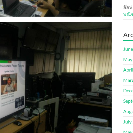
อ๊อฟ
พณิ
Arc
June
May
Apri
Mar
Dec
Sept
Augu
July
May