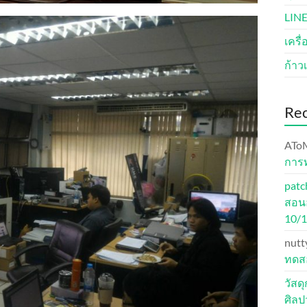
LINE
เครื
ก้าวเ
Re
ATo
การ
patc
สอนอ
10/
nutt
ทดสอ
วัสด
ศิล