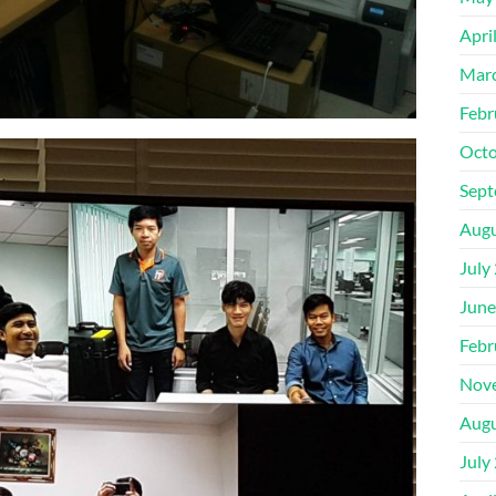
Apri
Mar
Febr
Octo
Sept
Augu
July
June
Febr
Nov
Augu
July