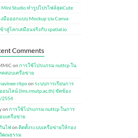
 Mini Studio ทำรูปโปรไฟล์สุดCute
่องมือออกแบบ Mockup บน Canva
ข้าสู่โลกเสมือนจริงกับ spatial.io
cent Comments
MMiC
on
การใช้โปรแกรม nuttcp ใน
ทดสอบเครือข่าย
havinee ritpo
on
ระบบการเรียนการ
อนไลน์ (lms.rmutp.ac.th) ขัดข้อง
1/2554
y
on
การใช้โปรแกรม nuttcp ในการ
บเครือข่าย
ุกันไฟ
on
ติดตั้งระบบเครือข่ายให้กอง
ปวัฒนธรรม