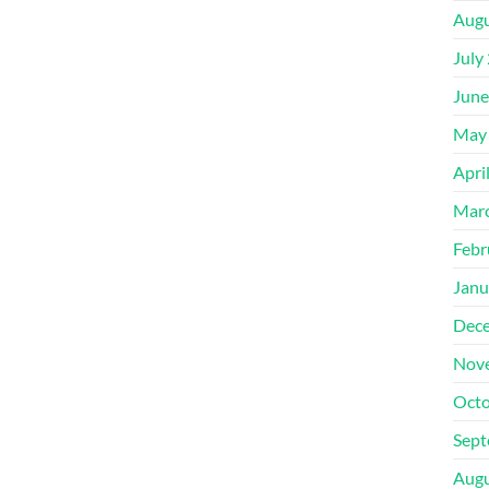
Augu
July
June
May
Apri
Mar
Febr
Janu
Dec
Nov
Octo
Sept
Augu