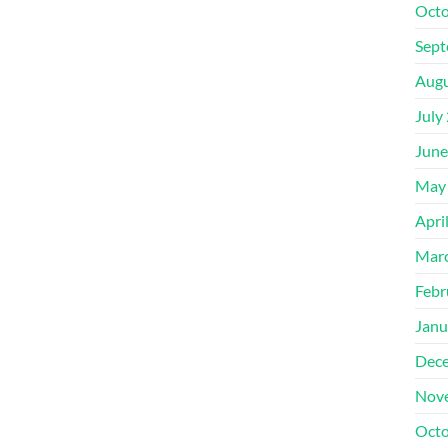
Octo
Sept
Augu
July
June
May
Apri
Mar
Febr
Janu
Dec
Nov
Octo