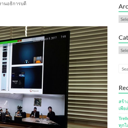
งานอธิการบดี
Arc
Arch
Cat
Cate
Rec
สร้า
เพียง
Trel
ทุกไ