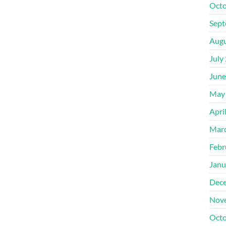
Octo
Sept
Augu
July
June
May
Apri
Mar
Febr
Janu
Dec
Nov
Octo