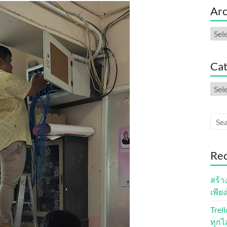
Arc
Arch
Cat
Cate
Rec
สร้า
เพียง
Trel
ทุกไ