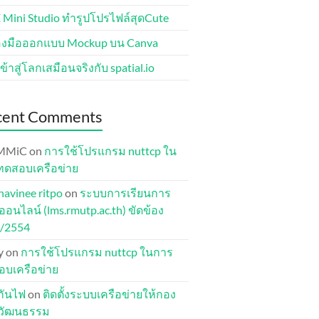
 Mini Studio ทำรูปโปรไฟล์สุดCute
่องมือออกแบบ Mockup บน Canva
ข้าสู่โลกเสมือนจริงกับ spatial.io
cent Comments
MMiC
on
การใช้โปรแกรม nuttcp ใน
ทดสอบเครือข่าย
havinee ritpo
on
ระบบการเรียนการ
อนไลน์ (lms.rmutp.ac.th) ขัดข้อง
1/2554
y
on
การใช้โปรแกรม nuttcp ในการ
บเครือข่าย
ุกันไฟ
on
ติดตั้งระบบเครือข่ายให้กอง
ปวัฒนธรรม