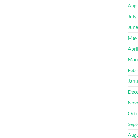
Augu
July
June
May
Apri
Mar
Febr
Janu
Dec
Nov
Octo
Sept
Augu