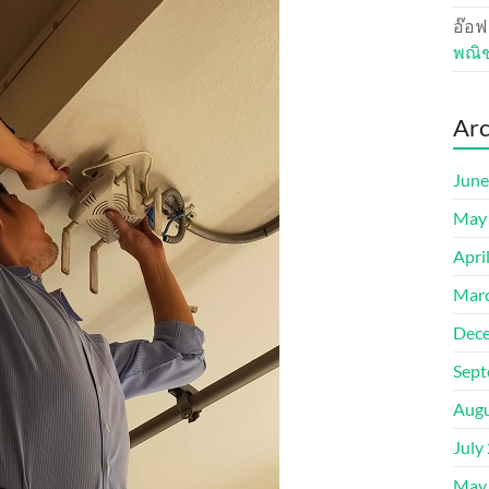
อ๊อฟ
พณิ
Arc
June
May
Apri
Mar
Dec
Sept
Augu
July
May