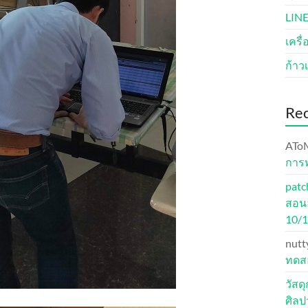
LINE
เครื
ก้าวเ
Re
ATo
การ
patc
สอนอ
10/
nutt
ทดสอ
วัสด
ศิล