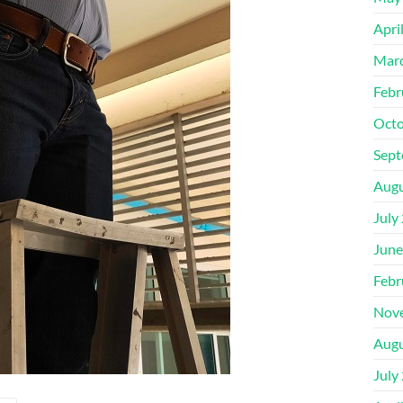
Apri
Mar
Febr
Octo
Sept
Augu
July
June
Febr
Nov
Augu
July