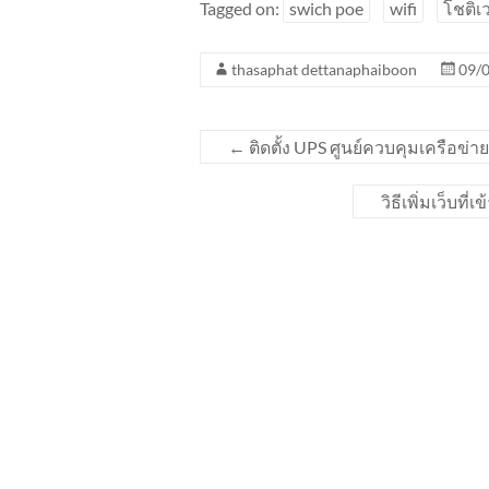
Tagged on:
swich poe
wifi
โชติเ
thasaphat dettanaphaiboon
09/
←
ติดตั้ง UPS ศูนย์ควบคุมเครือ
วิธีเพิ่มเว็บ