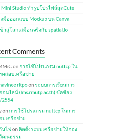
 Mini Studio ทำรูปโปรไฟล์สุดCute
่องมือออกแบบ Mockup บน Canva
ข้าสู่โลกเสมือนจริงกับ spatial.io
cent Comments
MMiC
on
การใช้โปรแกรม nuttcp ใน
ทดสอบเครือข่าย
havinee ritpo
on
ระบบการเรียนการ
อนไลน์ (lms.rmutp.ac.th) ขัดข้อง
1/2554
y
on
การใช้โปรแกรม nuttcp ในการ
บเครือข่าย
ุกันไฟ
on
ติดตั้งระบบเครือข่ายให้กอง
ปวัฒนธรรม