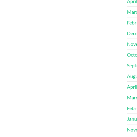
Apri
Mar
Febr
Dec
Nov
Octo
Sept
Augu
Apri
Mar
Febr
Janu
Nov