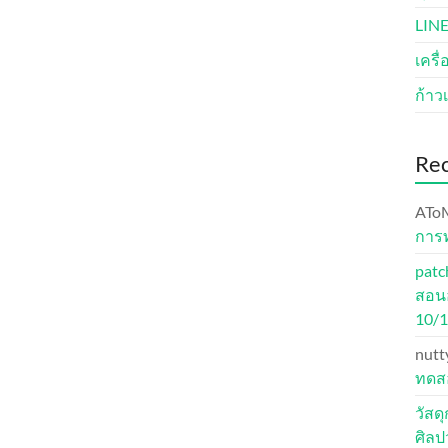
LINE
เครื
ก้าวเ
Re
ATo
การ
patc
สอนอ
10/
nutt
ทดสอ
วัสด
ศิล