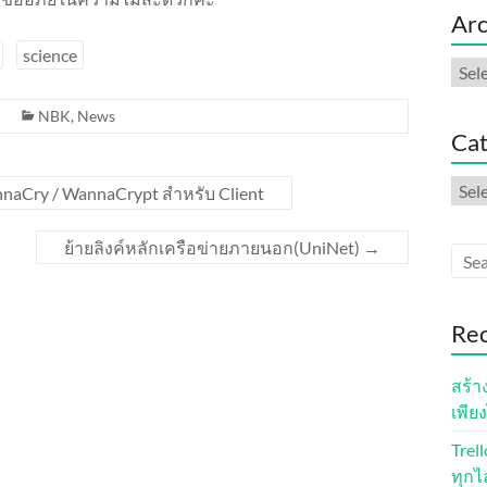
Arc
science
Arch
NBK
,
News
Cat
Cate
annaCry / WannaCrypt สำหรับ Client
ย้ายลิงค์หลักเครือข่ายภายนอก(UniNet)
→
Rec
สร้า
เพียง
Trel
ทุกไ