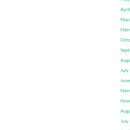
Apri
Mar
Febr
Octo
Sept
Augu
July
June
Febr
Nov
Augu
July