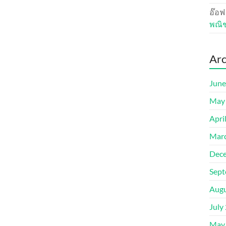
อ๊อฟ
พณิ
Arc
June
May
Apri
Mar
Dec
Sept
Augu
July
May