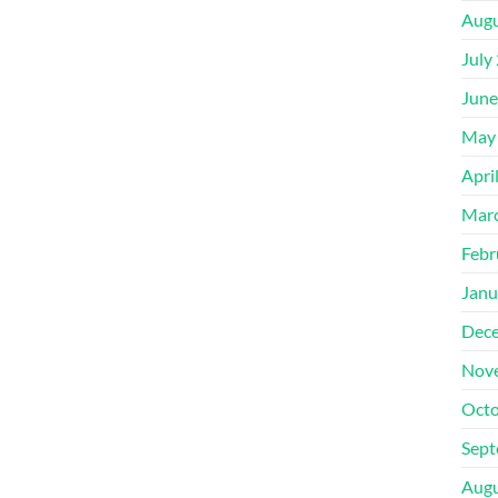
Augu
July
June
May
Apri
Mar
Febr
Janu
Dec
Nov
Octo
Sept
Augu