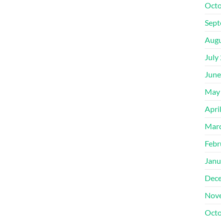
Octo
Sept
Augu
July
June
May
Apri
Mar
Febr
Janu
Dec
Nov
Octo