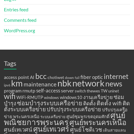
Entries feed
Comments feed
WordPress.org
Tags
bcc
internet
fiber optic
access point
AI
chotiwet
down
fail
km
network
nbk
news
maintenance
ipv6
program
rmutp
self-access
server
thewes
TW
switch
uninet
wifi
ซ่อม
งานเครือข่าย
WiFi-RMUTP
windows10
windows
ซ่อมบำรุงระบบเครือข่าย
ติดตั้ง wifi
ติด
บำรุง
ติดตั้ง
ตั้งระบบเครือข่าย
ปรับปรุงระบบเครือข่าย
ปรับปรุงเครือ
ศูนย์
ข่าย
พระนครเหนือ
ศูนย์ชุมพรเขตอุดมศักดิ์
ระบบเครือข่าย
พณิชยการพระนคร
ศูนย์พระนครเหนือ
ศูนย์เทเวศร์
ศูนย์โชติเวช
ศูนย์เทเวศน์
เดินสายแลน