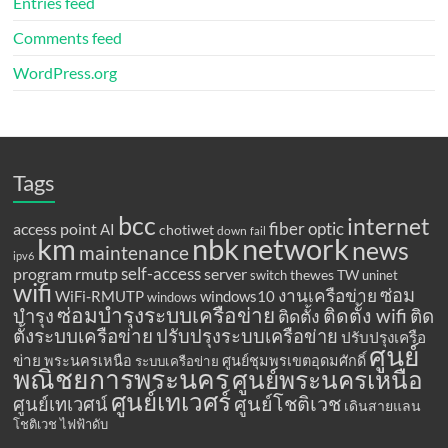
Entries feed
Comments feed
WordPress.org
Tags
bcc
internet
fiber optic
access point
AI
chotiwet
down
fail
km
network
nbk
news
maintenance
ipv6
program
rmutp
self-access
server
thewes
TW
switch
uninet
wifi
ซ่อม
งานเครือข่าย
WiFi-RMUTP
windows10
windows
ซ่อมบำรุงระบบเครือข่าย
ติดตั้ง wifi
ติด
บำรุง
ติดตั้ง
ตั้งระบบเครือข่าย
ปรับปรุงระบบเครือข่าย
ปรับปรุงเครือ
ศูนย์
ข่าย
พระนครเหนือ
ศูนย์ชุมพรเขตอุดมศักดิ์
ระบบเครือข่าย
พณิชยการพระนคร
ศูนย์พระนครเหนือ
ศูนย์เทเวศร์
ศูนย์โชติเวช
ศูนย์เทเวศน์
เดินสายแลน
โชติเวช
ไฟฟ้าดับ