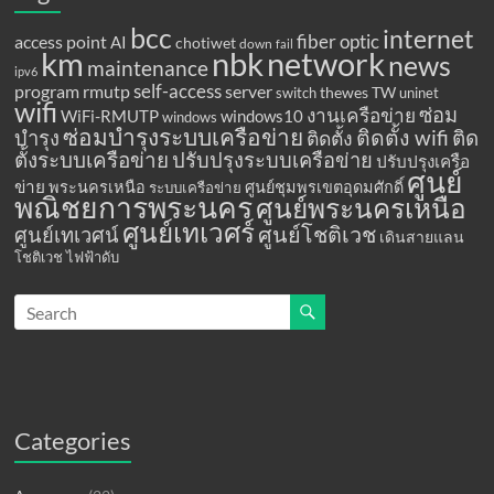
bcc
internet
fiber optic
access point
AI
chotiwet
down
fail
km
network
nbk
news
maintenance
ipv6
program
rmutp
self-access
server
thewes
TW
switch
uninet
wifi
ซ่อม
งานเครือข่าย
WiFi-RMUTP
windows10
windows
ซ่อมบำรุงระบบเครือข่าย
ติดตั้ง wifi
ติด
บำรุง
ติดตั้ง
ตั้งระบบเครือข่าย
ปรับปรุงระบบเครือข่าย
ปรับปรุงเครือ
ศูนย์
ข่าย
พระนครเหนือ
ศูนย์ชุมพรเขตอุดมศักดิ์
ระบบเครือข่าย
พณิชยการพระนคร
ศูนย์พระนครเหนือ
ศูนย์เทเวศร์
ศูนย์โชติเวช
ศูนย์เทเวศน์
เดินสายแลน
โชติเวช
ไฟฟ้าดับ
Categories