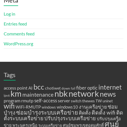
Meta
Log in
Entries feed
Comments feed
WordPress.org
Tags
bcc
internet
fiber optic
access point
AI
chotiwet
down
fail
km
network
nbk
news
maintenance
ipv6
program
rmutp
self-access
server
thewes
TW
switch
uninet
wifi
ซ่อม
งานเครือข่าย
WiFi-RMUTP
windows10
windows
ซ่อมบำรุงระบบเครือข่าย
ติดตั้ง wifi
ติด
บำรุง
ติดตั้ง
ตั้งระบบเครือข่าย
ปรับปรุงระบบเครือข่าย
ปรับปรุงเครือ
ศูนย์
ข่าย
พระนครเหนือ
ศูนย์ชุมพรเขตอุดมศักดิ์
ระบบเครือข่าย