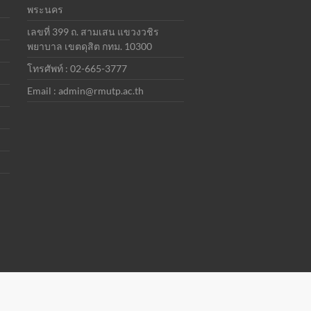
พระนคร
เลขที่ 399 ถ. สามเสน แขวงวชิร
พยาบาล เขตดุสิต กทม. 10300
โทรศัพท์ : 02-665-3777
Email : admin@rmutp.ac.th