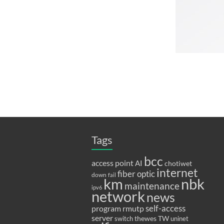
Tags
bcc
access point
AI
chotiwet
internet
fiber optic
down
fail
km
nbk
maintenance
ipv6
network
news
program
rmutp
self-access
server
thewes
TW
switch
uninet