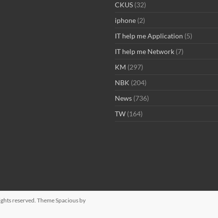
CKUS
(32)
iphone
(2)
IT help me Application
(5)
IT help me Network
(7)
KM
(297)
NBK
(204)
News
(736)
TW
(164)
 rights reserved. Theme
Spacious
by