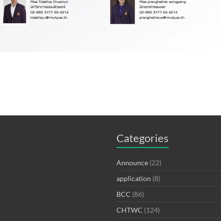
Categories
Announce
(22)
application
(8)
BCC
(86)
CHTWC
(124)